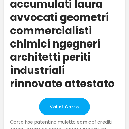
accumulati laura
avvocati geometri
commercialisti
chimici ngegneri
architetti periti
industriali
rinnovate attestato
Vai al Corso
Corso hse patentino muletto ecm cpf crediti