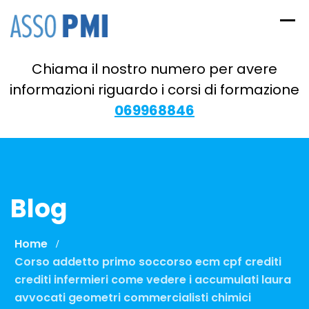
Skip
to
content
Chiama il nostro numero per avere
informazioni riguardo i corsi di formazione
069968846
Blog
Home
Corso addetto primo soccorso ecm cpf crediti
crediti infermieri come vedere i accumulati laura
avvocati geometri commercialisti chimici