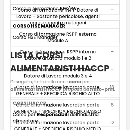
Corso di formazione PES/PAV
Corso di formazione RSPP Datore di
–
Lavoro – Sostanze pericolose, agenti
cancerogeni e mutageni
CORSO HSE MANAGER
Corso di formazione RSPP esterno
–
Corso HSE Manager
Modulo A
Corso di formazione RSPP interno
–
LISTA CORSI
Datore di Lavoro modulo 1 e 2
ALIMENTARISTI HACCP
Corso di formazione RSPP interno
–
Datore di Lavoro modulo 3 e 4
Di seguito, la tabella con i
corsi
per
Corso di formazione lavoratori parte
16
alimentaristi HACCP
proposti da
Asso-pmi
.
GENERALE + SPECIFICA RISCHIO ALTO
CORSI HACCP
Corso di formazione lavoratori parte
8
GENERALE + SPECIFICA RISCHIO BASSO
Corso per
Responsabili
dell’industria
alimentare
Corso di formazione lavoratori parte
12
GENERALE + SPECIFICA RISCHIO MEDIO