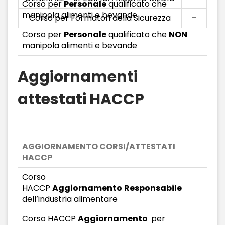
Corso per
Personale
qualificato che
manipola alimenti e bevande
Corso per Formatori della Sicurezza
–
Corso per
Personale
qualificato che
NON
manipola alimenti e bevande
Aggiornamenti
attestati HACCP
AGGIORNAMENTO CORSI/ATTESTATI
HACCP
Corso
HACCP
Aggiornamento
Responsabile
dell’industria alimentare
Corso HACCP
Aggiornamento
per