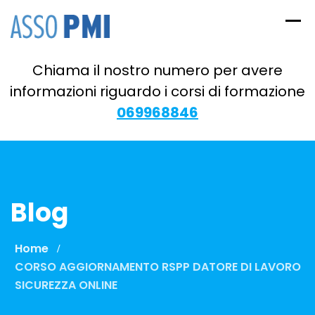
Skip
to
content
Chiama il nostro numero per avere
informazioni riguardo i corsi di formazione
069968846
Blog
Home
CORSO AGGIORNAMENTO RSPP DATORE DI LAVORO
SICUREZZA ONLINE