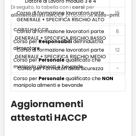
Datore di Lavoro modulo 3 e 4
Di seguito, la tabella con i
corsi
per
Corso di formazione lavoratori parte
16
alimentaristi HACCP
proposti da
Asso-pmi
.
GENERALE + SPECIFICA RISCHIO ALTO
CORSI HACCP
Corso di formazione lavoratori parte
8
GENERALE + SPECIFICA RISCHIO BASSO
Corso per
Responsabili
dell’industria
alimentare
Corso di formazione lavoratori parte
12
GENERALE + SPECIFICA RISCHIO MEDIO
Corso per
Personale
qualificato che
manipola alimenti e bevande
Corso per Formatori della Sicurezza
–
Corso per
Personale
qualificato che
NON
manipola alimenti e bevande
Aggiornamenti
attestati HACCP