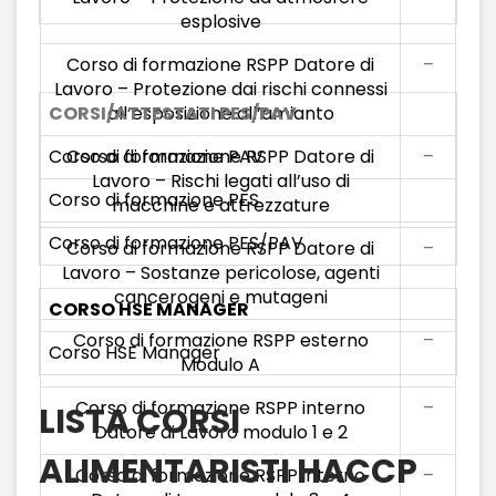
esplosive
Corso di formazione RSPP Datore di
–
Lavoro – Protezione dai rischi connessi
CORSI/ATTESTATI PES/PAV
all’esposizione all’amianto
Corso di formazione PAV
Corso di formazione RSPP Datore di
–
Lavoro – Rischi legati all’uso di
Corso di formazione PES
macchine e attrezzature
Corso di formazione PES/PAV
Corso di formazione RSPP Datore di
–
Lavoro – Sostanze pericolose, agenti
cancerogeni e mutageni
CORSO HSE MANAGER
Corso di formazione RSPP esterno
–
Corso HSE Manager
Modulo A
Corso di formazione RSPP interno
–
LISTA CORSI
Datore di Lavoro modulo 1 e 2
ALIMENTARISTI HACCP
Corso di formazione RSPP interno
–