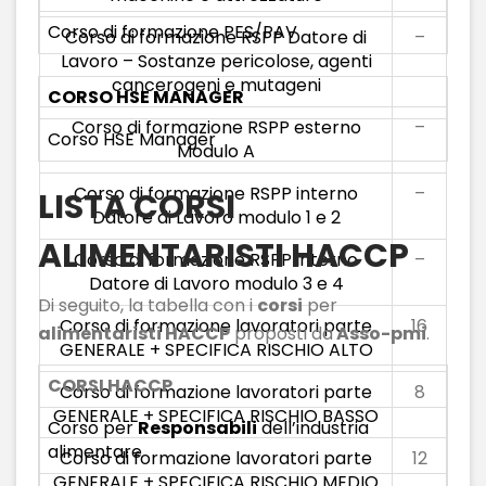
Corso di formazione PES/PAV
Corso di formazione RSPP Datore di
–
Lavoro – Sostanze pericolose, agenti
cancerogeni e mutageni
CORSO HSE MANAGER
Corso di formazione RSPP esterno
–
Corso HSE Manager
Modulo A
Corso di formazione RSPP interno
–
LISTA CORSI
Datore di Lavoro modulo 1 e 2
ALIMENTARISTI HACCP
Corso di formazione RSPP interno
–
Datore di Lavoro modulo 3 e 4
Di seguito, la tabella con i
corsi
per
Corso di formazione lavoratori parte
16
alimentaristi HACCP
proposti da
Asso-pmi
.
GENERALE + SPECIFICA RISCHIO ALTO
CORSI HACCP
Corso di formazione lavoratori parte
8
GENERALE + SPECIFICA RISCHIO BASSO
Corso per
Responsabili
dell’industria
alimentare
Corso di formazione lavoratori parte
12
GENERALE + SPECIFICA RISCHIO MEDIO