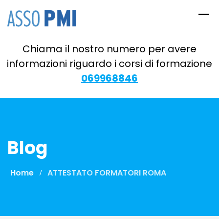
Skip
to
content
Chiama il nostro numero per avere
informazioni riguardo i corsi di formazione
069968846
Blog
Home
ATTESTATO FORMATORI ROMA