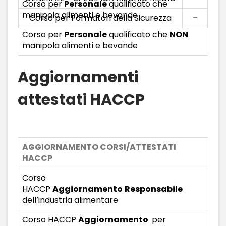
Corso per
Personale
qualificato che
manipola alimenti e bevande
Corso per Formatori della Sicurezza
–
Corso per
Personale
qualificato che
NON
manipola alimenti e bevande
Aggiornamenti
attestati HACCP
AGGIORNAMENTO CORSI/ATTESTATI
HACCP
Corso
HACCP
Aggiornamento
Responsabile
dell’industria alimentare
Corso HACCP
Aggiornamento
per