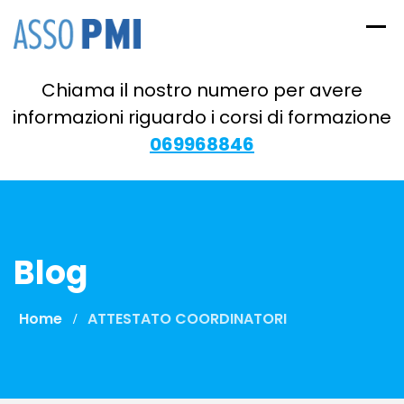
Skip
to
content
Chiama il nostro numero per avere
informazioni riguardo i corsi di formazione
069968846
Blog
Home
ATTESTATO COORDINATORI