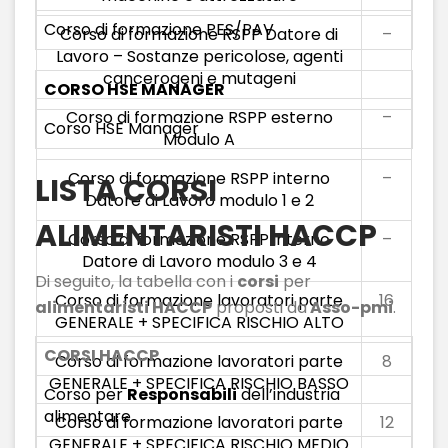
Corso di formazione PES/PAV
Corso di formazione RSPP Datore di
–
Lavoro – Sostanze pericolose, agenti
cancerogeni e mutageni
CORSO HSE MANAGER
Corso di formazione RSPP esterno
–
Corso HSE Manager
Modulo A
Corso di formazione RSPP interno
–
LISTA CORSI
Datore di Lavoro modulo 1 e 2
ALIMENTARISTI HACCP
Corso di formazione RSPP interno
–
Datore di Lavoro modulo 3 e 4
Di seguito, la tabella con i
corsi
per
Corso di formazione lavoratori parte
16
alimentaristi HACCP
proposti da
Asso-pmi
.
GENERALE + SPECIFICA RISCHIO ALTO
CORSI HACCP
Corso di formazione lavoratori parte
8
GENERALE + SPECIFICA RISCHIO BASSO
Corso per
Responsabili
dell’industria
alimentare
Corso di formazione lavoratori parte
12
GENERALE + SPECIFICA RISCHIO MEDIO