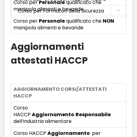
Corso per
Personale
qualificato che
manipola alimenti e bevande
Corso per Formatori della Sicurezza
–
Corso per
Personale
qualificato che
NON
manipola alimenti e bevande
Aggiornamenti
attestati HACCP
AGGIORNAMENTO CORSI/ATTESTATI
HACCP
Corso
HACCP
Aggiornamento
Responsabile
dell’industria alimentare
Corso HACCP
Aggiornamento
per