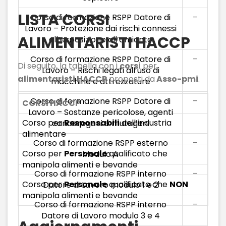
LISTA CORSI
Corso di formazione RSPP Datore di
–
Lavoro – Protezione dai rischi connessi
ALIMENTARISTI HACCP
all’esposizione all’amianto
Corso di formazione RSPP Datore di
–
Di seguito, la tabella con i
corsi
per
Lavoro – Rischi legati all’uso di
alimentaristi HACCP
proposti da
Asso-pmi
.
macchine e attrezzature
Corso di formazione RSPP Datore di
–
CORSI HACCP
Lavoro – Sostanze pericolose, agenti
Corso per
Responsabili
dell’industria
cancerogeni e mutageni
alimentare
Corso di formazione RSPP esterno
–
Corso per
Personale
qualificato che
Modulo A
manipola alimenti e bevande
Corso di formazione RSPP interno
–
Corso per
Personale
qualificato che
NON
Datore di Lavoro modulo 1 e 2
manipola alimenti e bevande
Corso di formazione RSPP interno
–
Datore di Lavoro modulo 3 e 4