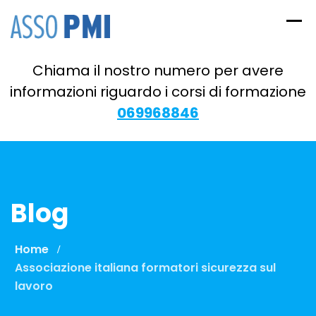
Skip
to
content
Chiama il nostro numero per avere
informazioni riguardo i corsi di formazione
069968846
Blog
Home
Associazione italiana formatori sicurezza sul
lavoro