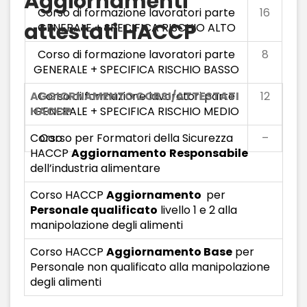
Aggiornamenti
Corso di formazione lavoratori parte
16
attestati HACCP
GENERALE + SPECIFICA RISCHIO ALTO
Corso di formazione lavoratori parte
8
GENERALE + SPECIFICA RISCHIO BASSO
AGGIORNAMENTO CORSI/ATTESTATI
Corso di formazione lavoratori parte
12
HACCP
GENERALE + SPECIFICA RISCHIO MEDIO
Corso
Corso per Formatori della Sicurezza
–
HACCP
Aggiornamento
Responsabile
dell’industria alimentare
Corso HACCP
Aggiornamento
per
Personale qualificato
livello 1 e 2 alla
manipolazione degli alimenti
Corso HACCP
Aggiornamento Base
per
Personale non qualificato alla manipolazione
degli alimenti