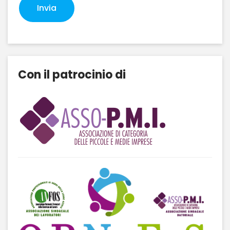
Con il patrocinio di