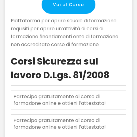
Vai al Corso
Piattaforma per aprire scuole di formazione
requisiti per aprire un’attività di corsi di
formazione finanziamenti ente di formazione
non accreditato corso di formazione
Corsi Sicurezza sul
lavoro D.Lgs. 81/2008
Partecipa gratuitamente al corso di
formazione online e ottieni l’attestato!
Partecipa gratuitamente al corso di
formazione online e ottieni l’attestato!