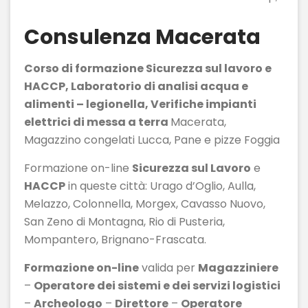
Consulenza Macerata
Corso di formazione Sicurezza sul lavoro e
HACCP, Laboratorio di analisi acqua e
alimenti – legionella, Verifiche impianti
elettrici di messa a terra
Macerata,
Magazzino congelati Lucca, Pane e pizze Foggia
Formazione on-line
Sicurezza sul Lavoro
e
HACCP
in queste città: Urago d’Oglio, Aulla,
Melazzo, Colonnella, Morgex, Cavasso Nuovo,
San Zeno di Montagna, Rio di Pusteria,
Mompantero, Brignano-Frascata.
Formazione on-line
valida per
Magazziniere
–
Operatore dei sistemi e dei servizi logistici
–
Archeologo
–
Direttore
–
Operatore