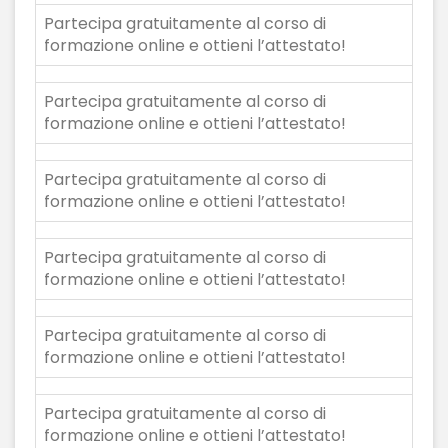
Partecipa gratuitamente al corso di
formazione online e ottieni l’attestato!
Partecipa gratuitamente al corso di
formazione online e ottieni l’attestato!
Partecipa gratuitamente al corso di
formazione online e ottieni l’attestato!
Partecipa gratuitamente al corso di
formazione online e ottieni l’attestato!
Partecipa gratuitamente al corso di
formazione online e ottieni l’attestato!
Partecipa gratuitamente al corso di
formazione online e ottieni l’attestato!