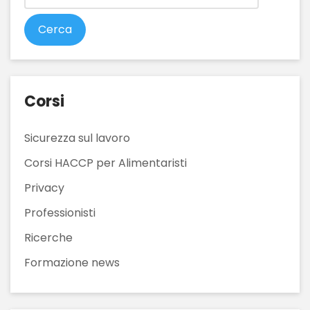
Corsi
Sicurezza sul lavoro
Corsi HACCP per Alimentaristi
Privacy
Professionisti
Ricerche
Formazione news