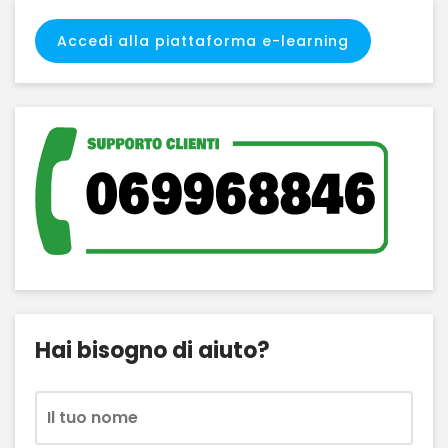
Accedi alla piattaforma e-learning
Hai bisogno di aiuto?