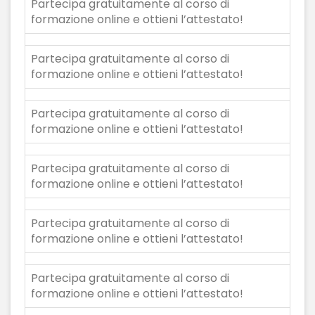
Partecipa gratuitamente al corso di
formazione online e ottieni l’attestato!
Partecipa gratuitamente al corso di
formazione online e ottieni l’attestato!
Partecipa gratuitamente al corso di
formazione online e ottieni l’attestato!
Partecipa gratuitamente al corso di
formazione online e ottieni l’attestato!
Partecipa gratuitamente al corso di
formazione online e ottieni l’attestato!
Partecipa gratuitamente al corso di
formazione online e ottieni l’attestato!