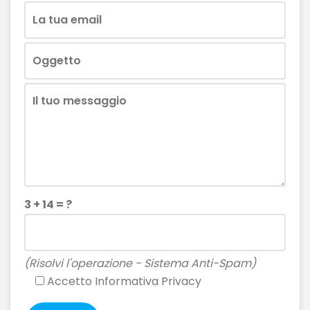
3 + 14 = ?
(Risolvi l'operazione - Sistema Anti-Spam)
Accetto
Informativa Privacy