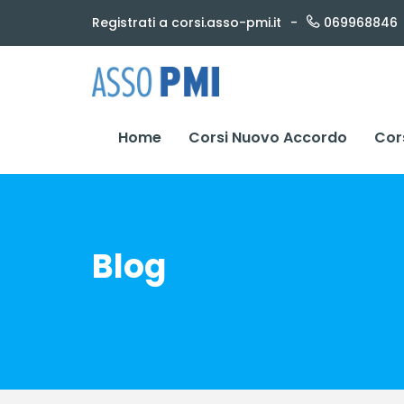
Skip
Registrati a corsi.asso-pmi.it
069968846
to
content
Home
Corsi Nuovo Accordo
Cor
Blog