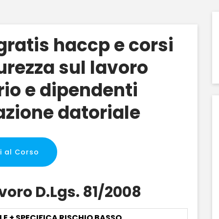
ratis haccp e corsi
urezza sul lavoro
rio e dipendenti
zione datoriale
i al Corso
avoro D.Lgs. 81/2008
LE + SPECIFICA RISCHIO BASSO