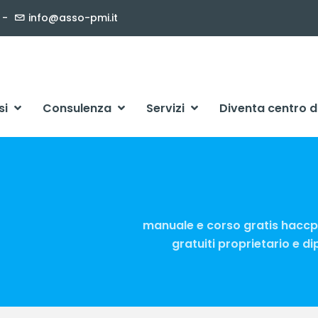
info@asso-pmi.it
si
Consulenza
Servizi
Diventa centro d
manuale e corso gratis haccp 
gratuiti proprietario e d