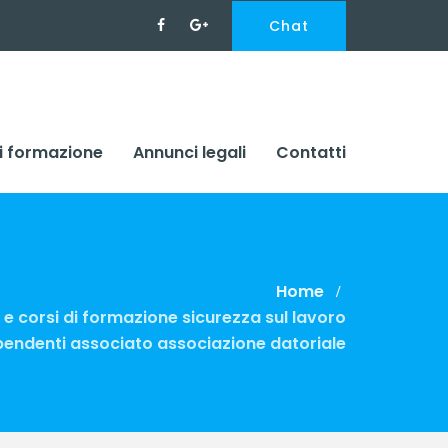
Chat
i formazione
Annunci legali
Contatti
Home
e corsi di formazione sicurezza sul lavoro
ipendenti associato associazione datoriale