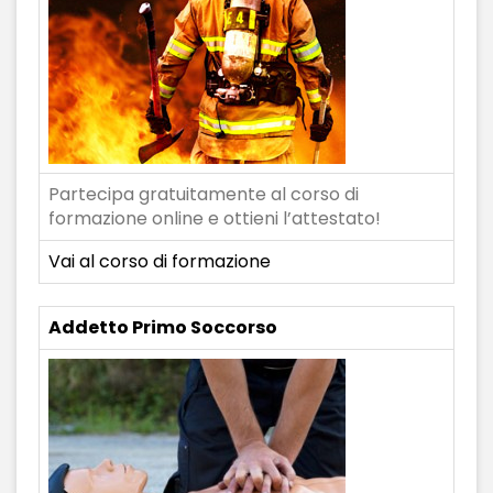
Partecipa gratuitamente al corso di
formazione online e ottieni l’attestato!
Vai al corso di formazione
Addetto Primo Soccorso