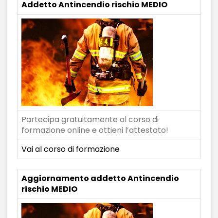
Addetto Antincendio rischio MEDIO
Partecipa gratuitamente al corso di
formazione online e ottieni l’attestato!
Vai al corso di formazione
Aggiornamento addetto Antincendio
rischio MEDIO