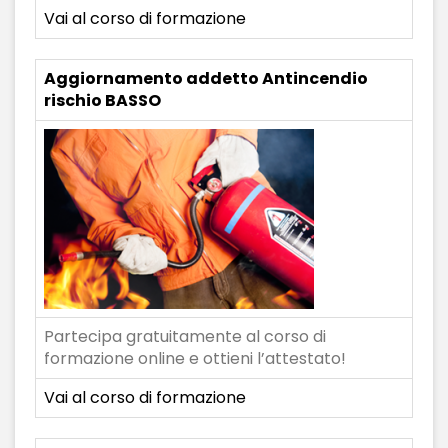
Vai al corso di formazione
Aggiornamento addetto Antincendio
rischio BASSO
Partecipa gratuitamente al corso di
formazione online e ottieni l’attestato!
Vai al corso di formazione