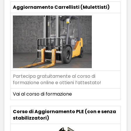
Aggiornamento Carrellisti (Mulettisti)
Partecipa gratuitamente al corso di
formazione online e ottieni l’attestato!
Vai al corso di formazione
Corso di Aggiornamento PLE (con e senza
stabilizzatori)