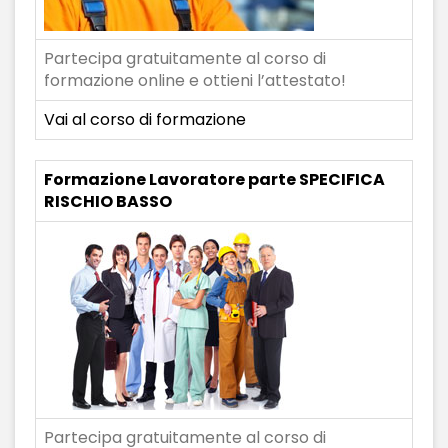
Partecipa gratuitamente al corso di
formazione online e ottieni l’attestato!
Vai al corso di formazione
Formazione Lavoratore parte SPECIFICA
RISCHIO BASSO
Partecipa gratuitamente al corso di