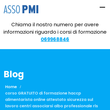
Skip
to
content
Chiama il nostro numero per avere
informazioni riguardo i corsi di formazione
069968846
Blog
Home
corso GRATUITO di formazione haccp
alimentarista online attestato sicurezza sul
lavoro centri associarsi albo professionale rls