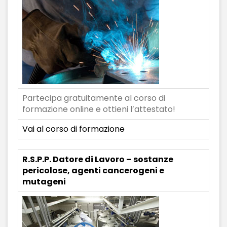
Partecipa gratuitamente al corso di
formazione online e ottieni l’attestato!
Vai al corso di formazione
R.S.P.P. Datore di Lavoro – sostanze
pericolose, agenti cancerogeni e
mutageni