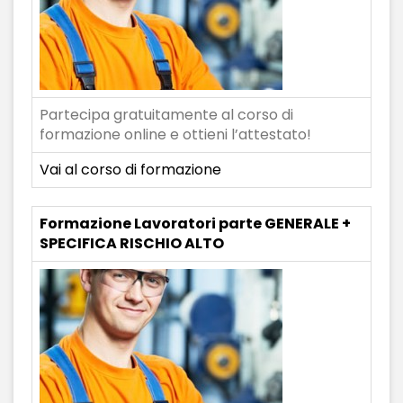
Partecipa gratuitamente al corso di
formazione online e ottieni l’attestato!
Vai al corso di formazione
Formazione Lavoratori parte GENERALE +
SPECIFICA RISCHIO ALTO