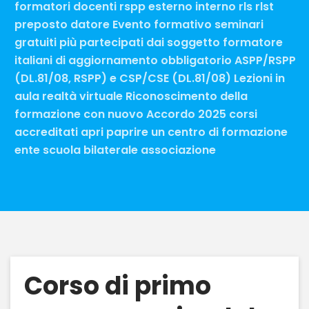
formatori docenti rspp esterno interno rls rlst
preposto datore Evento formativo seminari
gratuiti più partecipati dai soggetto formatore
italiani di aggiornamento obbligatorio ASPP/RSPP
(DL.81/08, RSPP) e CSP/CSE (DL.81/08) Lezioni in
aula realtà virtuale Riconoscimento della
formazione con nuovo Accordo 2025 corsi
accreditati apri paprire un centro di formazione
ente scuola bilaterale associazione
Corso di primo