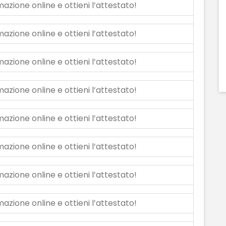
azione online e ottieni l’attestato!
azione online e ottieni l’attestato!
azione online e ottieni l’attestato!
azione online e ottieni l’attestato!
azione online e ottieni l’attestato!
azione online e ottieni l’attestato!
azione online e ottieni l’attestato!
azione online e ottieni l’attestato!