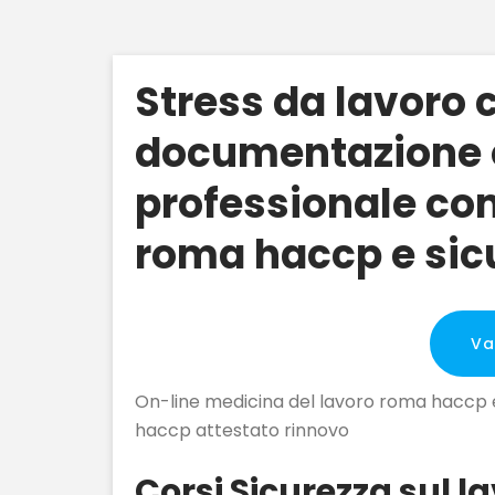
Stress da lavoro 
documentazione o
professionale co
roma haccp e sicu
Va
On-line medicina del lavoro roma haccp e 
haccp attestato rinnovo
Corsi Sicurezza sul l