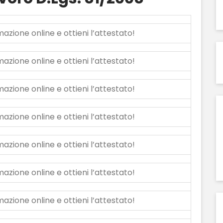
azione online e ottieni l’attestato!
azione online e ottieni l’attestato!
azione online e ottieni l’attestato!
azione online e ottieni l’attestato!
azione online e ottieni l’attestato!
azione online e ottieni l’attestato!
azione online e ottieni l’attestato!