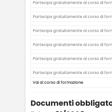
Partecipa gratuitamente al corso di form
Partecipa gratuitamente al corso di form
Partecipa gratuitamente al corso di form
Partecipa gratuitamente al corso di form
Partecipa gratuitamente al corso di form
Partecipa gratuitamente al corso di form
Vai al corso di formazione
Documenti obbligator