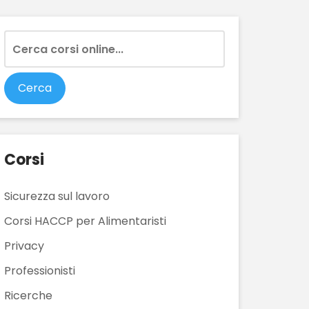
Corsi
Sicurezza sul lavoro
Corsi HACCP per Alimentaristi
Privacy
Professionisti
Ricerche