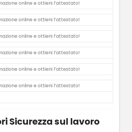
azione online e ottieni l’attestato!
azione online e ottieni l’attestato!
azione online e ottieni l’attestato!
azione online e ottieni l’attestato!
azione online e ottieni l’attestato!
azione online e ottieni l’attestato!
i Sicurezza sul lavoro