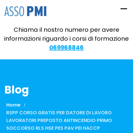
Skip
to
content
Chiama il nostro numero per avere
informazioni riguardo i corsi di formazione
069968846
Blog
Home
RSPP CORSO GRATIS PER DATORE DI LAVORO
LAVORATORI PREPOSTO ANTINCENDIO PRIMO
SOCCORSO RLS HSE PES PAV PEI HACCP