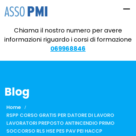
Skip
to
content
Chiama il nostro numero per avere
informazioni riguardo i corsi di formazione
069968846
Blog
Home
RSPP CORSO GRATIS PER DATORE DI LAVORO
LAVORATORI PREPOSTO ANTINCENDIO PRIMO
SOCCORSO RLS HSE PES PAV PEI HACCP