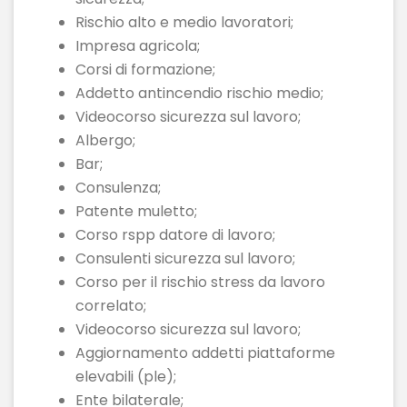
Rischio alto e medio lavoratori;
Impresa agricola;
Corsi di formazione;
Addetto antincendio rischio medio;
Videocorso sicurezza sul lavoro;
Albergo;
Bar;
Consulenza;
Patente muletto;
Corso rspp datore di lavoro;
Consulenti sicurezza sul lavoro;
Corso per il rischio stress da lavoro
correlato;
Videocorso sicurezza sul lavoro;
Aggiornamento addetti piattaforme
elevabili (ple);
Ente bilaterale;