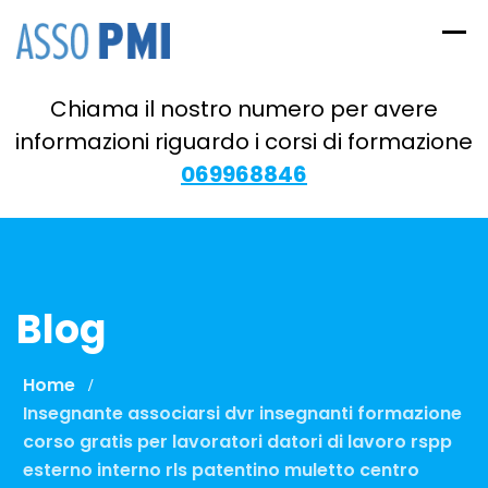
Skip
to
content
Chiama il nostro numero per avere
informazioni riguardo i corsi di formazione
069968846
Blog
Home
Insegnante associarsi dvr insegnanti formazione
corso gratis per lavoratori datori di lavoro rspp
esterno interno rls patentino muletto centro