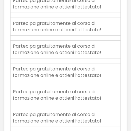
Partecipa gratuitamente al corso di
formazione online e ottieni l’attestato!
Partecipa gratuitamente al corso di
formazione online e ottieni l’attestato!
Partecipa gratuitamente al corso di
formazione online e ottieni l’attestato!
Partecipa gratuitamente al corso di
formazione online e ottieni l’attestato!
Partecipa gratuitamente al corso di
formazione online e ottieni l’attestato!
Partecipa gratuitamente al corso di
formazione online e ottieni l’attestato!