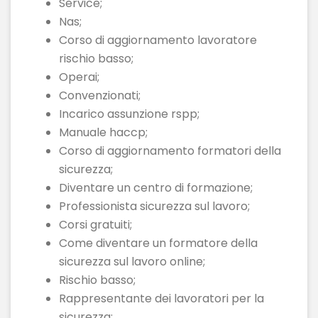
Service;
Nas;
Corso di aggiornamento lavoratore
rischio basso;
Operai;
Convenzionati;
Incarico assunzione rspp;
Manuale haccp;
Corso di aggiornamento formatori della
sicurezza;
Diventare un centro di formazione;
Professionista sicurezza sul lavoro;
Corsi gratuiti;
Come diventare un formatore della
sicurezza sul lavoro online;
Rischio basso;
Rappresentante dei lavoratori per la
sicurezza;