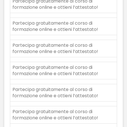
Partecipa gratuitamente al corso di
formazione online e ottieni l’attestato!
Partecipa gratuitamente al corso di
formazione online e ottieni l’attestato!
Partecipa gratuitamente al corso di
formazione online e ottieni l’attestato!
Partecipa gratuitamente al corso di
formazione online e ottieni l’attestato!
Partecipa gratuitamente al corso di
formazione online e ottieni l’attestato!
Partecipa gratuitamente al corso di
formazione online e ottieni l’attestato!