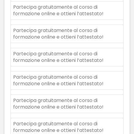
Partecipa gratuitamente al corso di
formazione online e ottieni l’attestato!
Partecipa gratuitamente al corso di
formazione online e ottieni l’attestato!
Partecipa gratuitamente al corso di
formazione online e ottieni l’attestato!
Partecipa gratuitamente al corso di
formazione online e ottieni l’attestato!
Partecipa gratuitamente al corso di
formazione online e ottieni l’attestato!
Partecipa gratuitamente al corso di
formazione online e ottieni l’attestato!