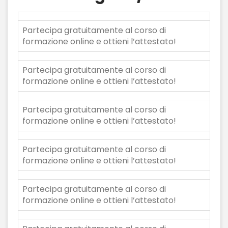
Partecipa gratuitamente al corso di
formazione online e ottieni l’attestato!
Partecipa gratuitamente al corso di
formazione online e ottieni l’attestato!
Partecipa gratuitamente al corso di
formazione online e ottieni l’attestato!
Partecipa gratuitamente al corso di
formazione online e ottieni l’attestato!
Partecipa gratuitamente al corso di
formazione online e ottieni l’attestato!