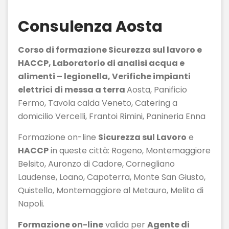
Consulenza Aosta
Corso di formazione Sicurezza sul lavoro e
HACCP, Laboratorio di analisi acqua e
alimenti – legionella, Verifiche impianti
elettrici di messa a terra
Aosta, Panificio
Fermo, Tavola calda Veneto, Catering a
domicilio Vercelli, Frantoi Rimini, Panineria Enna
Formazione on-line
Sicurezza sul Lavoro
e
HACCP
in queste città: Rogeno, Montemaggiore
Belsito, Auronzo di Cadore, Cornegliano
Laudense, Loano, Capoterra, Monte San Giusto,
Quistello, Montemaggiore al Metauro, Melito di
Napoli.
Formazione on-line
valida per
Agente di