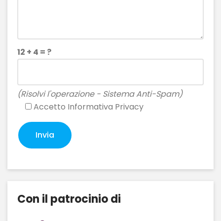
12 + 4 = ?
(Risolvi l'operazione - Sistema Anti-Spam)
Accetto
Informativa Privacy
Con il patrocinio di