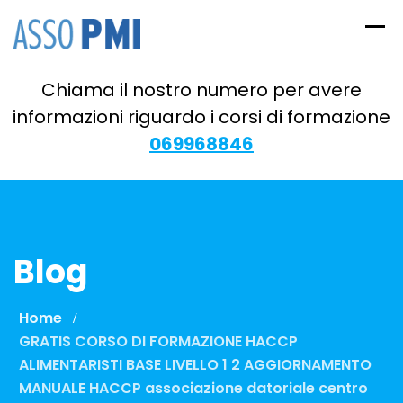
Skip
to
content
Chiama il nostro numero per avere
informazioni riguardo i corsi di formazione
069968846
Blog
Home
GRATIS CORSO DI FORMAZIONE HACCP
ALIMENTARISTI BASE LIVELLO 1 2 AGGIORNAMENTO
MANUALE HACCP associazione datoriale centro