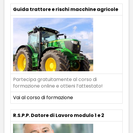
Guida trattore e rischi macchine agricole
Partecipa gratuitamente al corso di
formazione online e ottieni l’attestato!
Vai al corso di formazione
R.S.P.P. Datore di Lavoro modulo 1 e 2