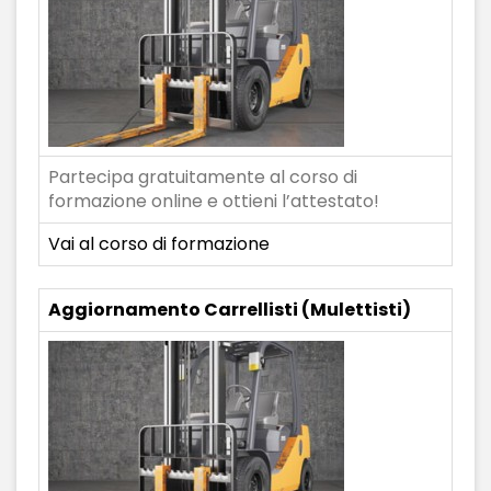
Partecipa gratuitamente al corso di
formazione online e ottieni l’attestato!
Vai al corso di formazione
Aggiornamento Carrellisti (Mulettisti)