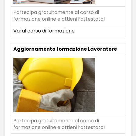
Partecipa gratuitamente al corso di
formazione online e ottieni l’attestato!
Vai al corso di formazione
Aggiornamento formazione Lavoratore
Partecipa gratuitamente al corso di
formazione online e ottieni l’attestato!