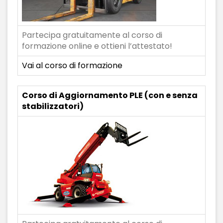
Partecipa gratuitamente al corso di
formazione online e ottieni l’attestato!
Vai al corso di formazione
Corso di Aggiornamento PLE (con e senza
stabilizzatori)