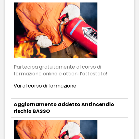
Partecipa gratuitamente al corso di
formazione online e ottieni l’attestato!
Vai al corso di formazione
Aggiornamento addetto Antincendio
rischio BASSO