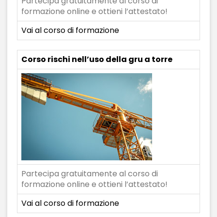
Partecipa gratuitamente al corso di
formazione online e ottieni l’attestato!
Vai al corso di formazione
Corso rischi nell’uso della gru a torre
Partecipa gratuitamente al corso di
formazione online e ottieni l’attestato!
Vai al corso di formazione