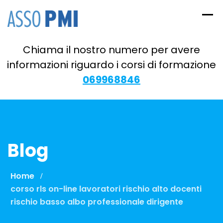
Skip
to
content
Chiama il nostro numero per avere
informazioni riguardo i corsi di formazione
069968846
Blog
Home
corso rls on-line lavoratori rischio alto docenti
rischio basso albo professionale dirigente