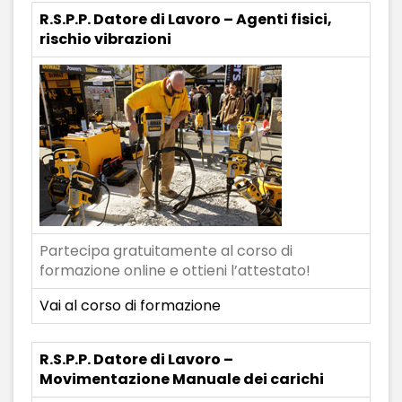
R.S.P.P. Datore di Lavoro – Agenti fisici,
rischio vibrazioni
Partecipa gratuitamente al corso di
formazione online e ottieni l’attestato!
Vai al corso di formazione
R.S.P.P. Datore di Lavoro –
Movimentazione Manuale dei carichi