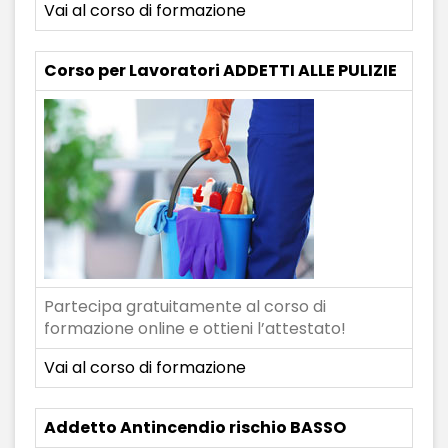
Vai al corso di formazione
Corso per Lavoratori ADDETTI ALLE PULIZIE
Partecipa gratuitamente al corso di
formazione online e ottieni l’attestato!
Vai al corso di formazione
Addetto Antincendio rischio BASSO