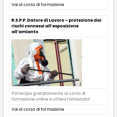
Vai al corso di formazione
R.S.P.P. Datore di Lavoro – protezione dai
rischi connessi all’esposizione
all’amianto
Partecipa gratuitamente al corso di
formazione online e ottieni l’attestato!
Vai al corso di formazione