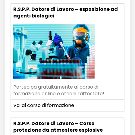
R.S.P.P. Datore di Lavoro – esposizione ad
agenti biologici
Partecipa gratuitamente al corso di
formazione online e ottieni l’attestato!
Vai al corso di formazione
R.S.P.P. Datore di Lavoro – Corso
protezione da atmosfere esplosive