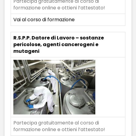
Partecipa gratuitamente al corso di
formazione online e ottieni l’attestato!
Vai al corso di formazione
R.S.P.P. Datore di Lavoro – sostanze
pericolose, agenti cancerogeni e
mutageni
Partecipa gratuitamente al corso di
formazione online e ottieni l’attestato!