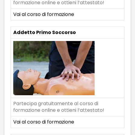
formazione online e ottieni l’attestato!
Vai al corso di formazione
Addetto Primo Soccorso
Partecipa gratuitamente al corso di
formazione online e ottieni l’attestato!
Vai al corso di formazione