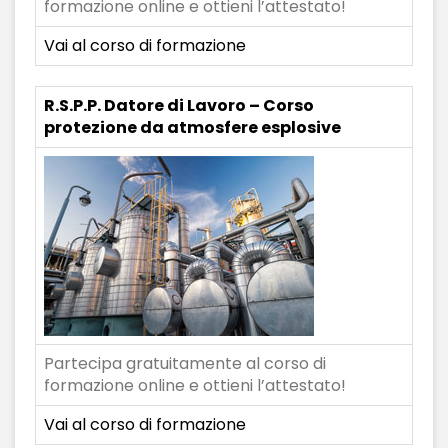
formazione online e ottieni l’attestato!
Vai al corso di formazione
R.S.P.P. Datore di Lavoro – Corso
protezione da atmosfere esplosive
Partecipa gratuitamente al corso di
formazione online e ottieni l’attestato!
Vai al corso di formazione