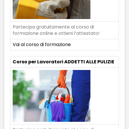
Partecipa gratuitamente al corso di
formazione online e ottieni l’attestato!
Vai al corso di formazione
Corso per Lavoratori ADDETTI ALLE PULIZIE