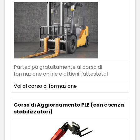
Partecipa gratuitamente al corso di
formazione online e ottieni l’attestato!
Vai al corso di formazione
Corso di Aggiornamento PLE (con e senza
stabilizzatori)