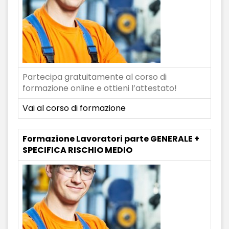
Partecipa gratuitamente al corso di
formazione online e ottieni l’attestato!
Vai al corso di formazione
Formazione Lavoratori parte GENERALE +
SPECIFICA RISCHIO MEDIO