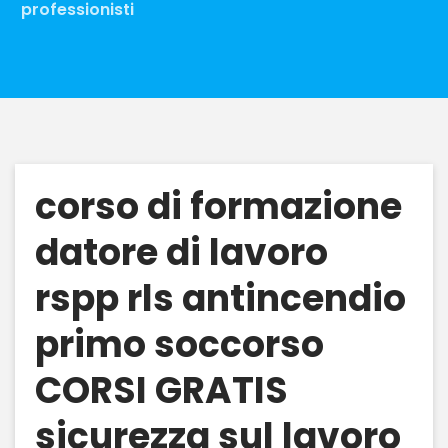
professionisti
corso di formazione
datore di lavoro
rspp rls antincendio
primo soccorso
CORSI GRATIS
sicurezza sul lavoro