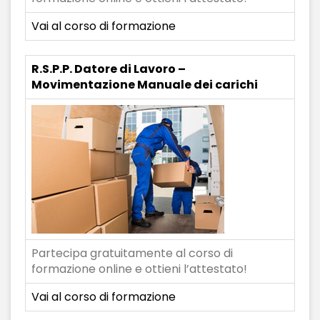
Vai al corso di formazione
R.S.P.P. Datore di Lavoro –
Movimentazione Manuale dei carichi
Partecipa gratuitamente al corso di
formazione online e ottieni l’attestato!
Vai al corso di formazione