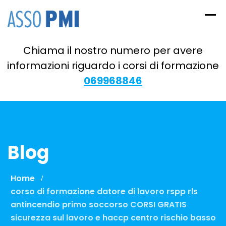
Skip
to
content
Chiama il nostro numero per avere
informazioni riguardo i corsi di formazione
069968846
Blog
Home
corso di formazione datore di lavoro rspp rls
antincendio primo soccorso CORSI GRATIS
sicurezza sul lavoro e haccp centro rischio basso