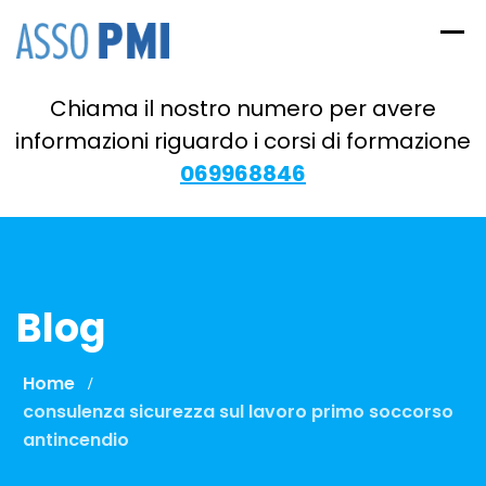
Skip
to
content
Chiama il nostro numero per avere
informazioni riguardo i corsi di formazione
069968846
Blog
Home
consulenza sicurezza sul lavoro primo soccorso
antincendio