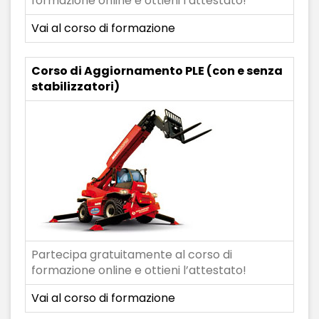
formazione online e ottieni l’attestato!
Vai al corso di formazione
Corso di Aggiornamento PLE (con e senza
stabilizzatori)
Partecipa gratuitamente al corso di
formazione online e ottieni l’attestato!
Vai al corso di formazione