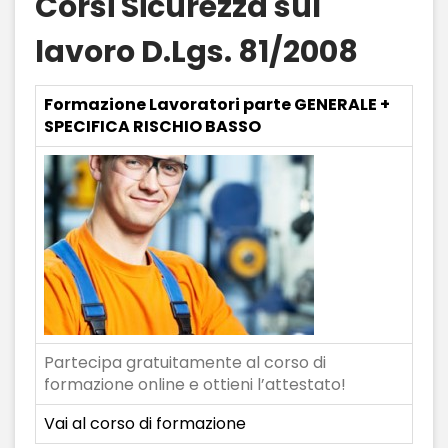
Corsi Sicurezza sul
lavoro D.Lgs. 81/2008
Formazione Lavoratori parte GENERALE +
SPECIFICA RISCHIO BASSO
Partecipa gratuitamente al corso di
formazione online e ottieni l’attestato!
Vai al corso di formazione