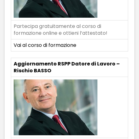
Partecipa gratuitamente al corso di
formazione online e ottieni l’attestato!
Vai al corso di formazione
Aggiornamento RSPP Datore di Lavoro –
Rischio BASSO