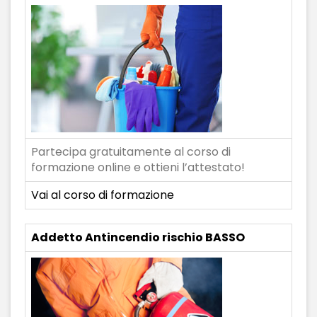
Partecipa gratuitamente al corso di
formazione online e ottieni l’attestato!
Vai al corso di formazione
Addetto Antincendio rischio BASSO