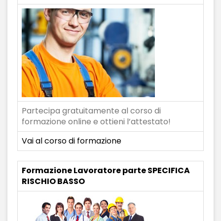
Partecipa gratuitamente al corso di
formazione online e ottieni l’attestato!
Vai al corso di formazione
Formazione Lavoratore parte SPECIFICA
RISCHIO BASSO