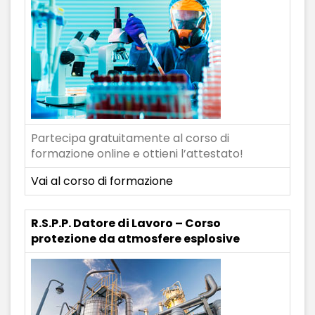
Partecipa gratuitamente al corso di
formazione online e ottieni l’attestato!
Vai al corso di formazione
R.S.P.P. Datore di Lavoro – Corso
protezione da atmosfere esplosive