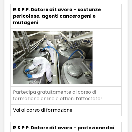
R.S.P.P. Datore di Lavoro – sostanze
pericolose, agenti cancerogeni e
mutageni
Partecipa gratuitamente al corso di
formazione online e ottieni l’attestato!
Vai al corso di formazione
R.S.P.P. Datore di Lavoro – protezione dai