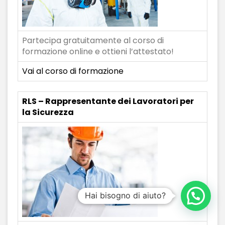
Partecipa gratuitamente al corso di
formazione online e ottieni l’attestato!
Vai al corso di formazione
RLS – Rappresentante dei Lavoratori per
la Sicurezza
Hai bisogno di aiuto?