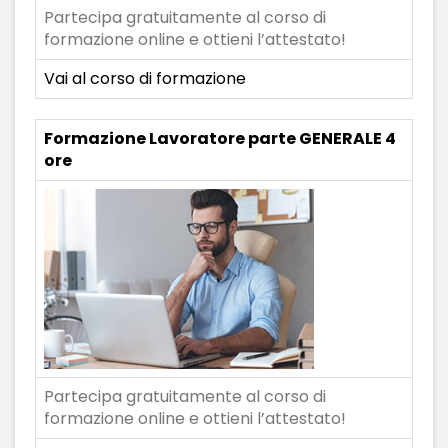
Partecipa gratuitamente al corso di
formazione online e ottieni l’attestato!
Vai al corso di formazione
Formazione Lavoratore parte GENERALE 4
ore
Partecipa gratuitamente al corso di
formazione online e ottieni l’attestato!