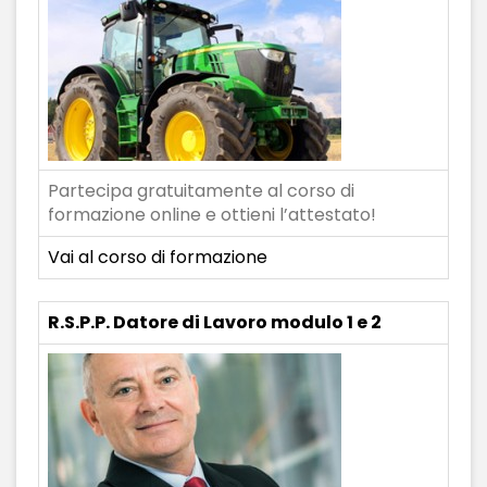
Partecipa gratuitamente al corso di
formazione online e ottieni l’attestato!
Vai al corso di formazione
R.S.P.P. Datore di Lavoro modulo 1 e 2