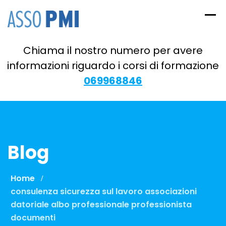
Skip
to
content
Chiama il nostro numero per avere
informazioni riguardo i corsi di formazione
069968846
Blog
Home
consulenza sicurezza sul lavoro associazioni
datoriale albo professionale professionista
documenti