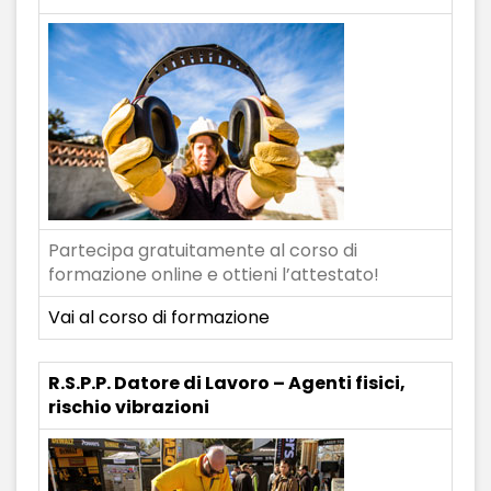
Partecipa gratuitamente al corso di
formazione online e ottieni l’attestato!
Vai al corso di formazione
R.S.P.P. Datore di Lavoro – Agenti fisici,
rischio vibrazioni