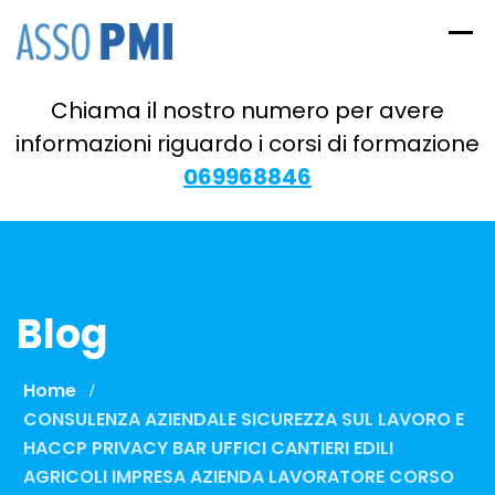
Skip
to
content
Chiama il nostro numero per avere
informazioni riguardo i corsi di formazione
069968846
Blog
Home
CONSULENZA AZIENDALE SICUREZZA SUL LAVORO E
HACCP PRIVACY BAR UFFICI CANTIERI EDILI
AGRICOLI IMPRESA AZIENDA LAVORATORE CORSO