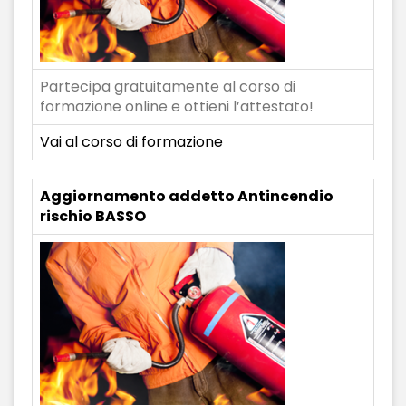
Partecipa gratuitamente al corso di
formazione online e ottieni l’attestato!
Vai al corso di formazione
Aggiornamento addetto Antincendio
rischio BASSO