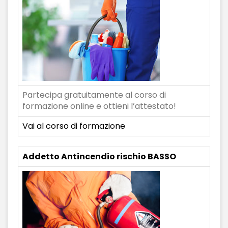
Partecipa gratuitamente al corso di
formazione online e ottieni l’attestato!
Vai al corso di formazione
Addetto Antincendio rischio BASSO