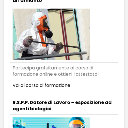
all’amianto
Partecipa gratuitamente al corso di
formazione online e ottieni l’attestato!
Vai al corso di formazione
R.S.P.P. Datore di Lavoro – esposizione ad
agenti biologici