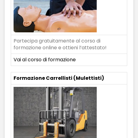
Partecipa gratuitamente al corso di
formazione online e ottieni l’attestato!
Vai al corso di formazione
Formazione Carrellisti (Mulettisti)