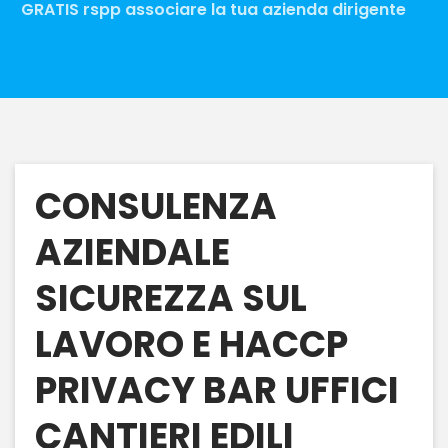
GRATIS rspp associare la tua azienda dirigente
CONSULENZA
AZIENDALE
SICUREZZA SUL
LAVORO E HACCP
PRIVACY BAR UFFICI
CANTIERI EDILI