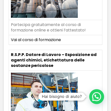
Partecipa gratuitamente al corso di
formazione online e ottieni l’attestato!
Vai al corso di formazione
R.S.P.P. Datore di Lavoro – Esposizione ad
agenti chimici, etichettatura delle
sostanze pericolose
Hai bisogno di aiuto?