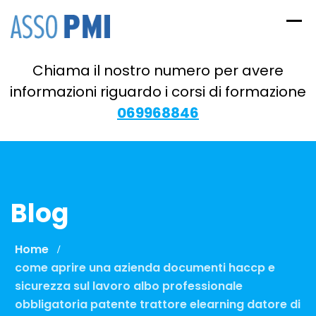
Skip
to
content
Chiama il nostro numero per avere
informazioni riguardo i corsi di formazione
069968846
Blog
Home
come aprire una azienda documenti haccp e
sicurezza sul lavoro albo professionale
obbligatoria patente trattore elearning datore di