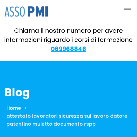
Skip
to
content
Chiama il nostro numero per avere
informazioni riguardo i corsi di formazione
069968846
Blog
Home
attestato lavoratori sicurezza sul lavoro datore
patentino muletto documento rspp