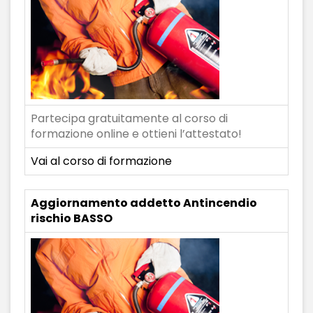
Partecipa gratuitamente al corso di
formazione online e ottieni l’attestato!
Vai al corso di formazione
Aggiornamento addetto Antincendio
rischio BASSO