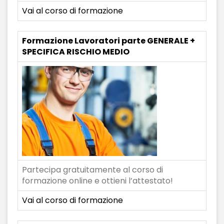
Vai al corso di formazione
Formazione Lavoratori parte GENERALE +
SPECIFICA RISCHIO MEDIO
Partecipa gratuitamente al corso di
formazione online e ottieni l’attestato!
Vai al corso di formazione