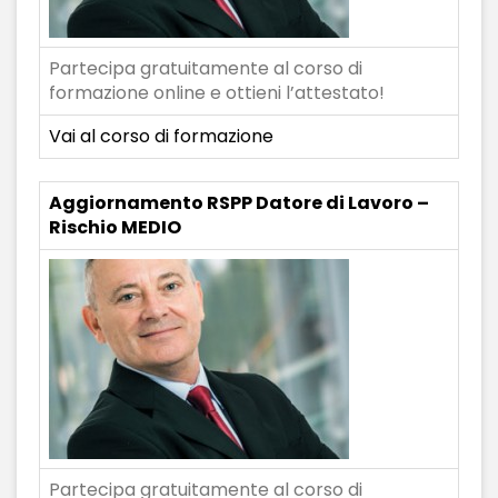
Partecipa gratuitamente al corso di
formazione online e ottieni l’attestato!
Vai al corso di formazione
Aggiornamento RSPP Datore di Lavoro –
Rischio MEDIO
Partecipa gratuitamente al corso di