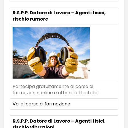
R.S.P.P. Datore di Lavoro – Agenti fisici,
rischio rumore
Partecipa gratuitamente al corso di
formazione online e ottieni l’attestato!
Vai al corso di formazione
R.S.P.P. Datore di Lavoro – Agenti fisici,
rischio vibrazioni