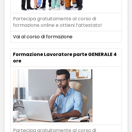
Partecipa gratuitamente al corso di
formazione online e ottieni l’attestato!
Vai al corso di formazione
Formazione Lavoratore parte GENERALE 4
ore
Partecipa gratuitamente al corso di