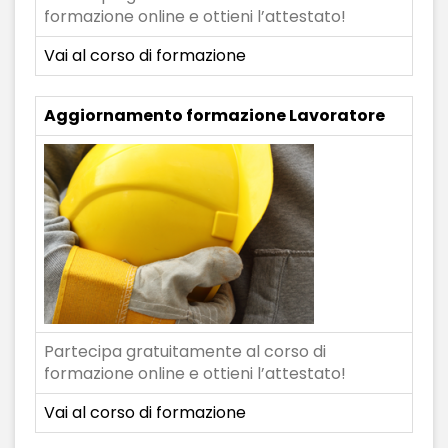
formazione online e ottieni l’attestato!
Vai al corso di formazione
Aggiornamento formazione Lavoratore
Partecipa gratuitamente al corso di
formazione online e ottieni l’attestato!
Vai al corso di formazione