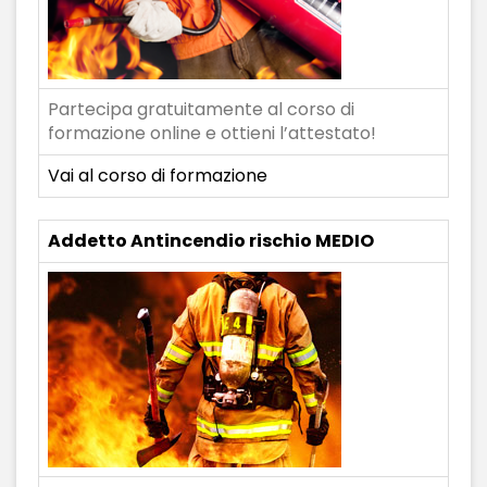
Partecipa gratuitamente al corso di
formazione online e ottieni l’attestato!
Vai al corso di formazione
Addetto Antincendio rischio MEDIO