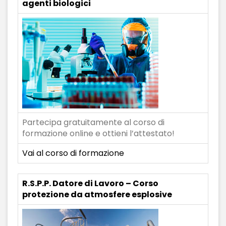
agenti biologici
Partecipa gratuitamente al corso di
formazione online e ottieni l’attestato!
Vai al corso di formazione
R.S.P.P. Datore di Lavoro – Corso
protezione da atmosfere esplosive