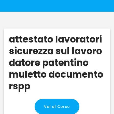
attestato lavoratori
sicurezza sul lavoro
datore patentino
muletto documento
rspp
Vai al Corso