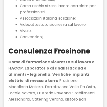
Corso rischio stress lavoro correlato per
professionisti;
Associazioni italiana iscrizione;
Videoattestato sicurezza sul lavoro;
Vivaio;
Convenzioni;
Consulenza Frosinone
Corso di formazione Sicurezza sul lavoro e
HACCP, Laboratorio di analisi acqua e
alimenti – legionella, Verifiche impianti
elettrici di messa a terra
Frosinone,
Macelleria Matera, Torrefazione Valle Da Osta,
Locale Novara, Frutteria Ravenna, Stabilimenti
Alessandria, Catering Verona, Ristoro Bari