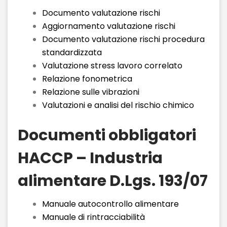
Documento valutazione rischi
Aggiornamento valutazione rischi
Documento valutazione rischi procedura
standardizzata
Valutazione stress lavoro correlato
Relazione fonometrica
Relazione sulle vibrazioni
Valutazioni e analisi del rischio chimico
Documenti obbligatori
HACCP – Industria
alimentare D.Lgs. 193/07
Manuale autocontrollo alimentare
Manuale di rintracciabilità