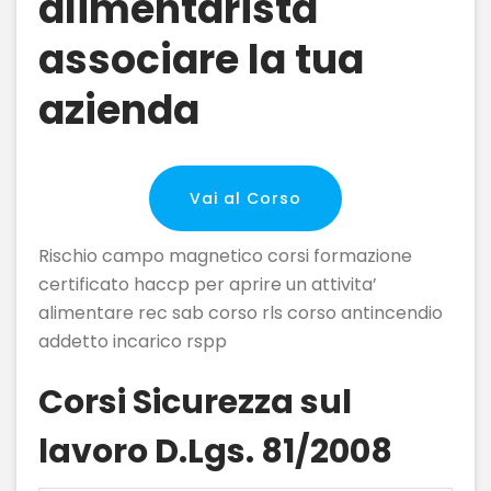
alimentarista
associare la tua
azienda
Vai al Corso
Rischio campo magnetico corsi formazione
certificato haccp per aprire un attivita’
alimentare rec sab corso rls corso antincendio
addetto incarico rspp
Corsi Sicurezza sul
lavoro D.Lgs. 81/2008