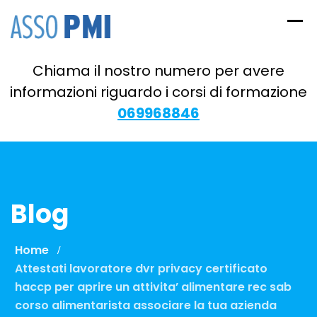
Skip
to
content
Chiama il nostro numero per avere
informazioni riguardo i corsi di formazione
069968846
Blog
Home
Attestati lavoratore dvr privacy certificato
haccp per aprire un attivita’ alimentare rec sab
corso alimentarista associare la tua azienda