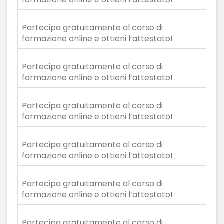
Partecipa gratuitamente al corso di
formazione online e ottieni l’attestato!
Partecipa gratuitamente al corso di
formazione online e ottieni l’attestato!
Partecipa gratuitamente al corso di
formazione online e ottieni l’attestato!
Partecipa gratuitamente al corso di
formazione online e ottieni l’attestato!
Partecipa gratuitamente al corso di
formazione online e ottieni l’attestato!
Partecipa gratuitamente al corso di