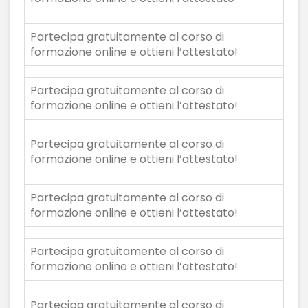
Partecipa gratuitamente al corso di
formazione online e ottieni l’attestato!
Partecipa gratuitamente al corso di
formazione online e ottieni l’attestato!
Partecipa gratuitamente al corso di
formazione online e ottieni l’attestato!
Partecipa gratuitamente al corso di
formazione online e ottieni l’attestato!
Partecipa gratuitamente al corso di
formazione online e ottieni l’attestato!
Partecipa gratuitamente al corso di