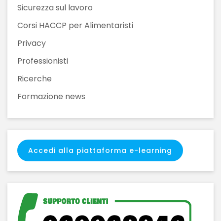
Sicurezza sul lavoro
Corsi HACCP per Alimentaristi
Privacy
Professionisti
Ricerche
Formazione news
Accedi alla piattaforma e-learning