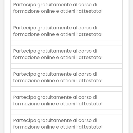
Partecipa gratuitamente al corso di
formazione online e ottieni l’attestato!
Partecipa gratuitamente al corso di
formazione online e ottieni l’attestato!
Partecipa gratuitamente al corso di
formazione online e ottieni l’attestato!
Partecipa gratuitamente al corso di
formazione online e ottieni l’attestato!
Partecipa gratuitamente al corso di
formazione online e ottieni l’attestato!
Partecipa gratuitamente al corso di
formazione online e ottieni l’attestato!