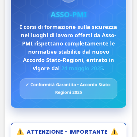
ASSO-PMI
I corsi di formazione sulla sicurezza
nei luoghi di lavoro offerti da Asso-
PMI rispettano completamente le
normative stabilite dal nuovo
Accordo Stato-Regioni, entrato in
vigore dal
24 maggio 2025
.
✓ Conformità Garantita • Accordo Stato-
Regioni 2025
ATTENZIONE - IMPORTANTE