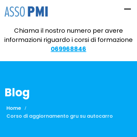
Skip
to
content
Chiama il nostro numero per avere
informazioni riguardo i corsi di formazione
069968846
Blog
Home
Corso di aggiornamento gru su autocarro