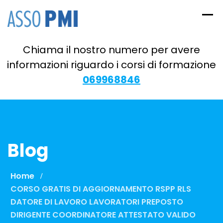
Skip
to
content
Chiama il nostro numero per avere
informazioni riguardo i corsi di formazione
069968846
Blog
Home
CORSO GRATIS DI AGGIORNAMENTO RSPP RLS
DATORE DI LAVORO LAVORATORI PREPOSTO
DIRIGENTE COORDINATORE ATTESTATO VALIDO