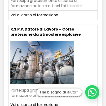
Partecipa gratuitamente al corso di
formazione online e ottieni l’attestato!
Vai al corso di formazione
R.S.P.P. Datore di Lavoro – Corso
protezione da atmosfere esplosive
Partecipa gratuitamente al corso di
Hai bisogno di aiuto?
formazione online e ottieni l’attestato!
Vai al corso di formazione