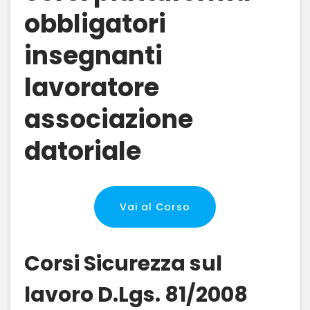
obbligatori
insegnanti
lavoratore
associazione
datoriale
Vai al Corso
Corsi Sicurezza sul
lavoro D.Lgs. 81/2008