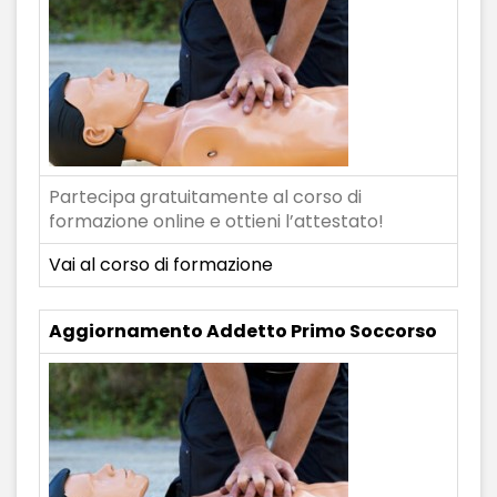
Partecipa gratuitamente al corso di
formazione online e ottieni l’attestato!
Vai al corso di formazione
Aggiornamento Addetto Primo Soccorso