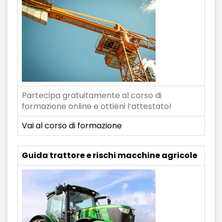
Partecipa gratuitamente al corso di
formazione online e ottieni l’attestato!
Vai al corso di formazione
Guida trattore e rischi macchine agricole