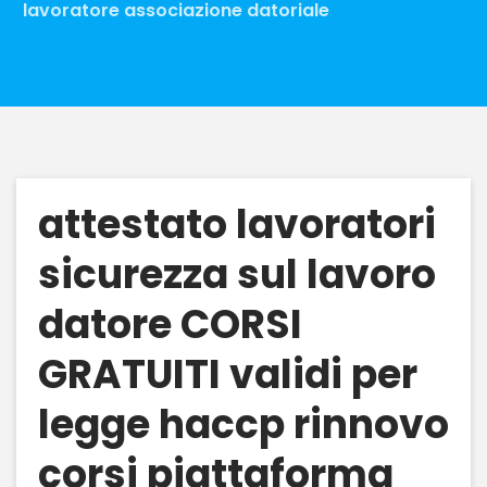
lavoratore associazione datoriale
attestato lavoratori
sicurezza sul lavoro
datore CORSI
GRATUITI validi per
legge haccp rinnovo
corsi piattaforma