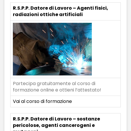
R.S.P.P. Datore di Lavoro – Agenti fisici,
radiazioni ottiche artificiali
Partecipa gratuitamente al corso di
formazione online e ottieni l’attestato!
Vai al corso di formazione
R.S.P.P. Datore di Lavoro – sostanze
pericolose, agenti cancerogeni e