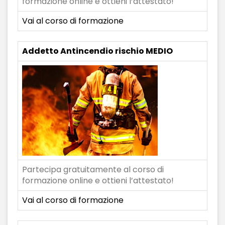
formazione online e ottieni l’attestato!
Vai al corso di formazione
Addetto Antincendio rischio MEDIO
Partecipa gratuitamente al corso di
formazione online e ottieni l’attestato!
Vai al corso di formazione