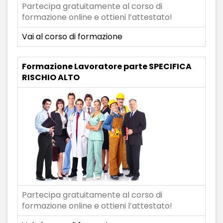
Partecipa gratuitamente al corso di
formazione online e ottieni l’attestato!
Vai al corso di formazione
Formazione Lavoratore parte SPECIFICA
RISCHIO ALTO
Partecipa gratuitamente al corso di
formazione online e ottieni l’attestato!