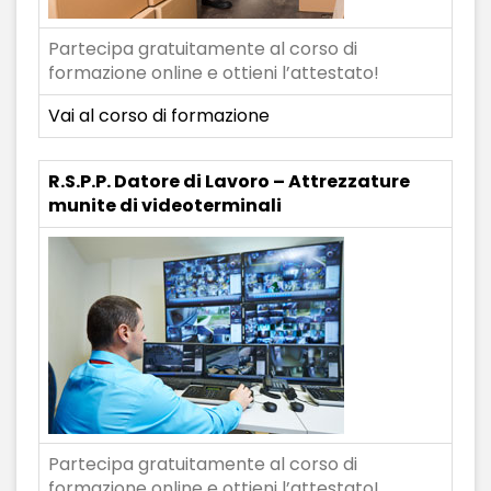
Partecipa gratuitamente al corso di
formazione online e ottieni l’attestato!
Vai al corso di formazione
R.S.P.P. Datore di Lavoro – Attrezzature
munite di videoterminali
Partecipa gratuitamente al corso di
formazione online e ottieni l’attestato!