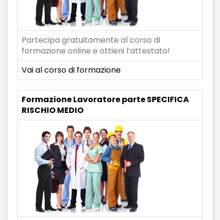
Partecipa gratuitamente al corso di
formazione online e ottieni l’attestato!
Vai al corso di formazione
Formazione Lavoratore parte SPECIFICA
RISCHIO MEDIO